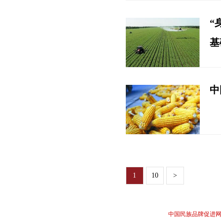
“
基
中
1
10
>
中国民族品牌促进网所 